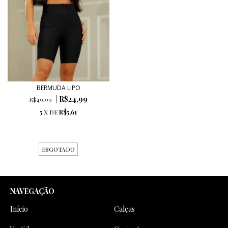
BERMUDA LIPO
R$24,99
R$49,99
5
X DE
R$5,61
ESGOTADO
NAVEGAÇÃO
Início
Calças